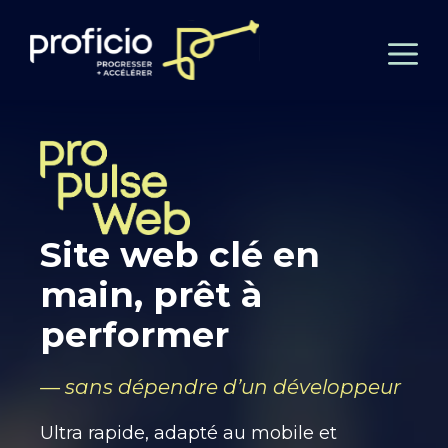
Aller
au
MENU
contenu
Site web clé en
main,
prêt à
performer
— sans dépendre d’un d
ével
oppeur
Ultra rapide, adapté au mobile et